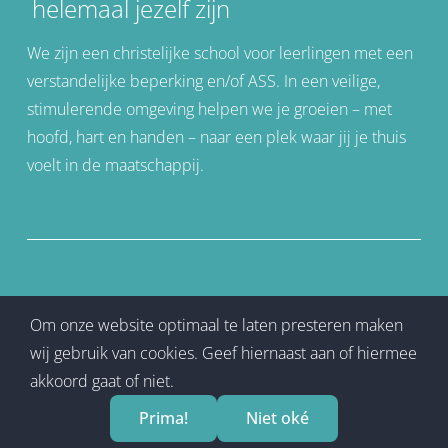
helemaal jezelf zijn
We zijn een christelijke school voor leerlingen met een
verstandelijke beperking en/of ASS. In een veilige,
stimulerende omgeving helpen we je groeien – met
hoofd, hart en handen – naar een plek waar jij je thuis
voelt in de maatschappij.
Onze school is onderdeel van
CSO Apeldoorn
Om onze website optimaal te laten presteren maken
wij gebruik van cookies. Geef hiernaast aan of hiermee
akkoord gaat of niet.
Alle rechten voorbehouden aan VSO De Zonnehoek
2026 |
Sitemap
Prima!
Niet oké