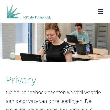
Ga
naar
Togg
inhoud
Navi
Home
Onze school
Onze leerlingen
Privacy
Ons onderwijs
Op de Zonnehoek hechten we veel waarde
Ouders/verzorgers
aan de privacy van onze leerlingen. De
gegevens die over onze leerlingen gaan,