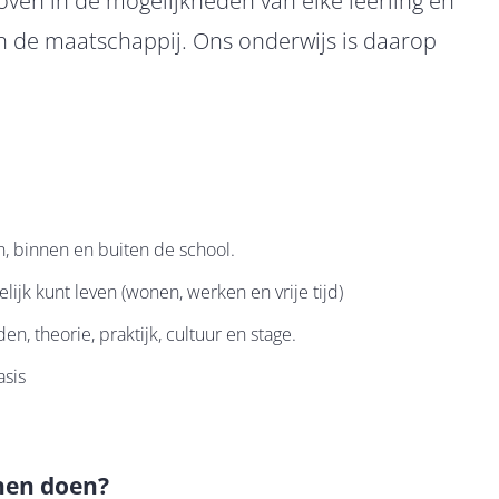
oven in de mogelijkheden van elke leerling en
n de maatschappij. Ons onderwijs is daarop
n, binnen en buiten de school.
lijk kunt leven (wonen, werken en vrije tijd)
, theorie, praktijk, cultuur en stage.
asis
nen doen?