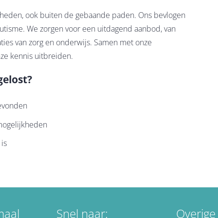
kheden, ook buiten de gebaande paden. Ons bevlogen
 autisme. We zorgen voor een uitdagend aanbod, van
naties van zorg en onderwijs. Samen met onze
e kennis uitbreiden.
gelost?
gevonden
)mogelijkheden
 is
maal
Snel naar:
Overige 