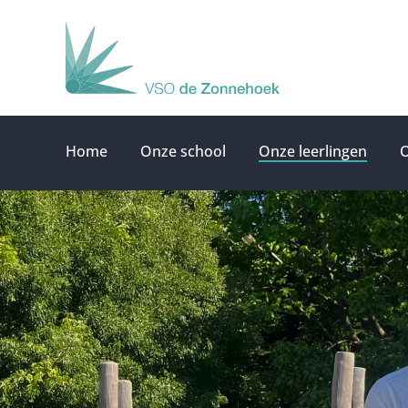
Ga
naar
inhoud
Home
Onze school
Onze leerlingen
O