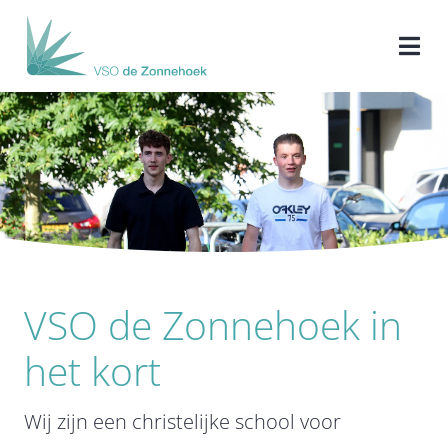
Ga
naar
Togg
inhoud
Navi
Home
Onze school
Onze leerlingen
VSO de Zonnehoek in
Ons onderwijs
het kort
Ouders/verzorgers
Wij zijn een christelijke school voor